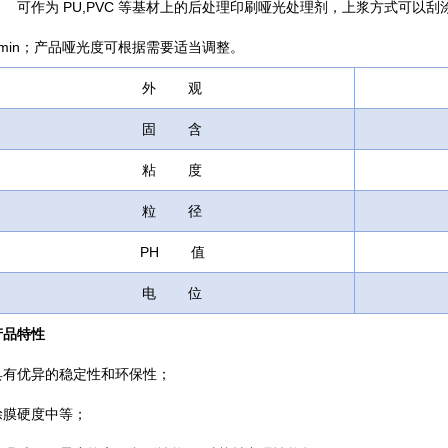
可作为 PU,PVC 等基材上的后处理印刷哑光处理剂，上浆方式可以刮涂，
2min；产品哑光度可根据需要适当调整。
外 观
固 含
粘 度
粒 径
PH 值
电 位
产品特性
具有优异的稳定性和环保性；
涂膜硬度中等；