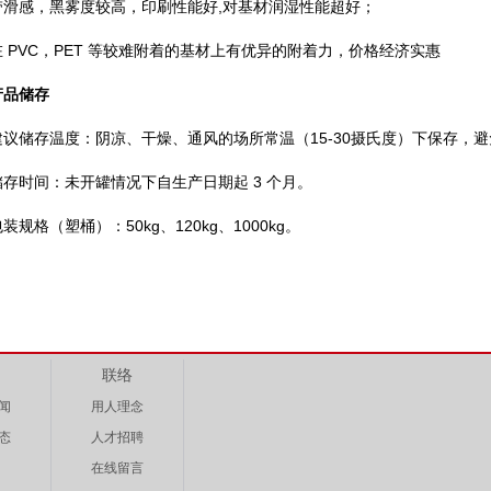
带滑感，黑雾度较高，印刷性能好,对基材润湿性能超好；
在 PVC，PET 等较难附着的基材上有优异的附着力，价格经济实惠
产品储存
建议储存温度：阴凉、干燥、通风的场所常温（15-30摄氏度）下保存，
储存时间：未开罐情况下自生产日期起 3 个月。
装规格（塑桶）：50kg、120kg、1000kg。
联络
闻
用人理念
态
人才招聘
在线留言